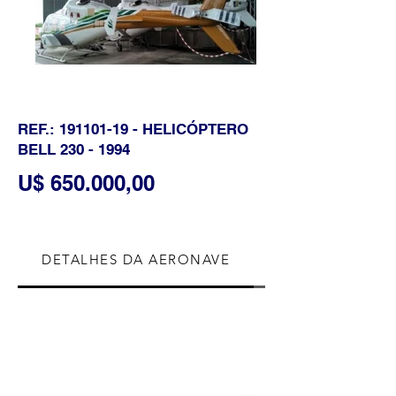
REF.:
191101-19
- HELICÓPTERO
BELL
230 - 1994
U$ 650.000,00
DETALHES DA AERONAVE
CÉLULA