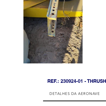
REF.: 230924-01 - THRUS
DETALHES DA AERONAVE
DETALHES DA AERONAVE