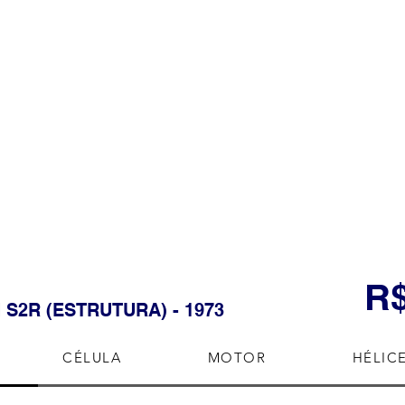
R$
H S2R (ESTRUTURA) - 1973
DETALHES DO MOTOR
CÉLULA
MOTOR
DETALHES DA H
HÉLIC