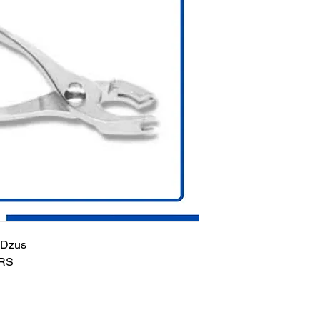
 Dzus
ERS