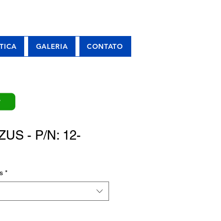
TICA
GALERIA
CONTATO
P
US - P/N: 12-
s
*