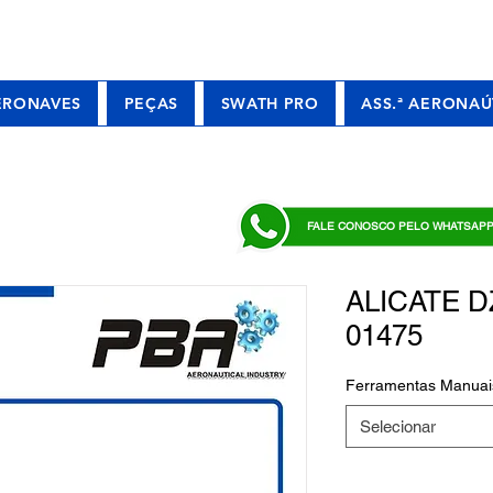
ERONAVES
PEÇAS
SWATH PRO
ASS.ª AERONAÚ
FALE CONOSCO PELO WHATSAP
ALICATE DZ
01475
Ferramentas Manuai
Selecionar