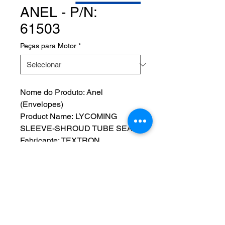
ANEL - P/N:
61503
Peças para Motor
*
Nome do Produto: Anel
(Envelopes)
Product Name: LYCOMING
SLEEVE-SHROUD TUBE SEAL
Fabricante: TEXTRON
LYCOMING PISTON ENGINE
PARTS
P/N: 61503
NOS SIGA EM NOSSAS