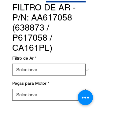
FILTRO DE AR -
P/N: AA617058
(638873 /
P617058 /
CA161PL)
Filtro de Ar
*
Peças para Motor
*
Nome do Produto: Filtro de Ar
Product Name: AIR FILTER
Fabricante: TEMPEST
P/N: AA617058 (638873 /