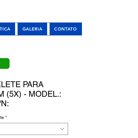
TICA
GALERIA
CONTATO
P
ELETE PARA
 (5X) - MODEL.:
/N:
te
*