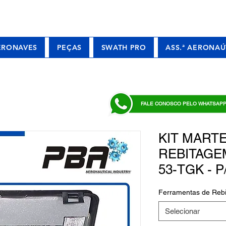
ERONAVES
PEÇAS
SWATH PRO
ASS.ª AERONAÚ
FALE CONOSCO PELO WHATSAP
KIT MART
REBITAGEM
53-TGK - P
Ferramentas de Rebi
Selecionar