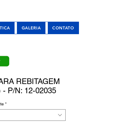
TICA
GALERIA
CONTATO
P
PARA REBITAGEM
) - P/N: 12-02035
te
*