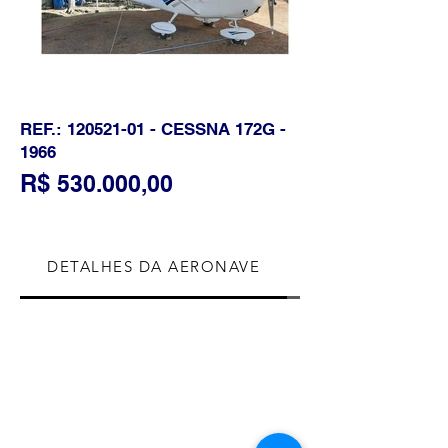
REF.:
120521-01
- CESSNA 172G -
1966
R$
5
30.000,00
DETALHES DA AERONAVE
CÉLULA