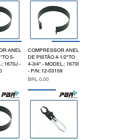
OR ANEL
pida
COMPRESSOR ANEL
Vista rápida
"TO 5-
DE PISTÃO 4-1/2"TO
: 1670J -
4-3/4" - MODEL.: 1670I
0
- P/N: 12-03159
Precio
BRL 0,00