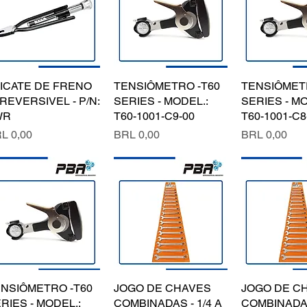
ICATE DE FRENO
Vista rápida
TENSIÔMETRO -T60
Vista rápida
TENSIÔMET
Vista rá
 REVERSIVEL - P/N:
SERIES - MODEL.:
SERIES - MO
WR
T60-1001-C9-00
T60-1001-C8
ecio
Precio
Precio
L 0,00
BRL 0,00
BRL 0,00
NSIÔMETRO -T60
Vista rápida
JOGO DE CHAVES
Vista rápida
JOGO DE C
Vista rá
RIES - MODEL.:
COMBINADAS - 1/4 A
COMBINADAS