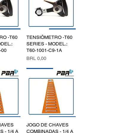
RO -T60
pida
TENSIÔMETRO -T60
Vista rápida
DEL.:
SERIES - MODEL.:
-00
T60-1001-C9-1A
Precio
BRL 0,00
HAVES
pida
JOGO DE CHAVES
Vista rápida
 - 1/4 A
COMBINADAS - 1/4 A