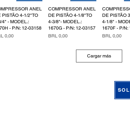
OMPRESSOR ANEL
Vista rápida
COMPRESSOR ANEL
Vista rápida
COMPRESS
Vista rá
 PISTÃO 4-1/2"TO
DE PISTÃO 4-1/8"TO
DE PISTÃO 3
3/4" - MODEL.:
4-3/8"- MODEL.:
4-1/8" - MOD
70H - P/N: 12-03158
1670G - P/N: 12-03157
1670F - P/N:
ecio
Precio
Precio
L 0,00
BRL 0,00
BRL 0,00
Cargar más
SOL
GA EM NOSSAS REDES 