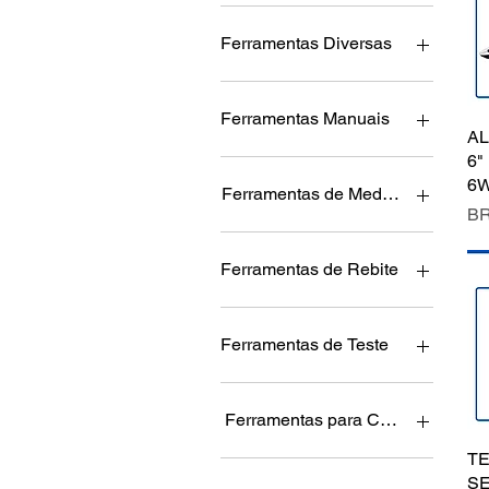
Ferramentas Diversas
Chaves
Chaves Combinadas
Ferramentas Manuais
AL
Diversos
6"
Parafusos
Alicates
6
Tensiômetro
Chaves
Ferramentas de Medição
Pr
BR
Velas de Ignição
Chaves Combinadas
Rebites
Medidores de Ângulo
Torquímetro
Multímetros
Ferramentas de Rebite
Alicates
Diversos
Ferramentas de Teste
Kits para Rebitagem
Cilindro
Diversos
Ferramentas para Chapa
TE
Alicates
SE