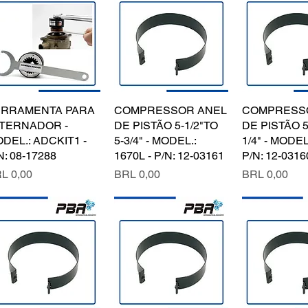
ERRAMENTA PARA
Vista rápida
COMPRESSOR ANEL
Vista rápida
COMPRESS
Vista rá
LTERNADOR -
DE PISTÃO 5-1/2"TO
DE PISTÃO 5
DEL.: ADCKIT1 -
5-3/4" - MODEL.:
1/4" - MODEL.
N: 08-17288
1670L - P/N: 12-03161
P/N: 12-0316
ecio
Precio
Precio
L 0,00
BRL 0,00
BRL 0,00