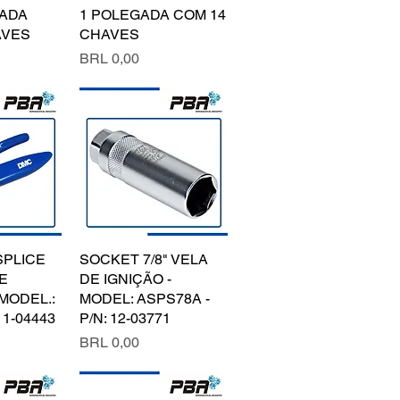
GADA
1 POLEGADA COM 14
AVES
CHAVES
Precio
BRL 0,00
SPLICE
pida
SOCKET 7/8" VELA
Vista rápida
E
DE IGNIÇÃO -
MODEL.:
MODEL: ASPS78A -
11-04443
P/N: 12-03771
Precio
BRL 0,00