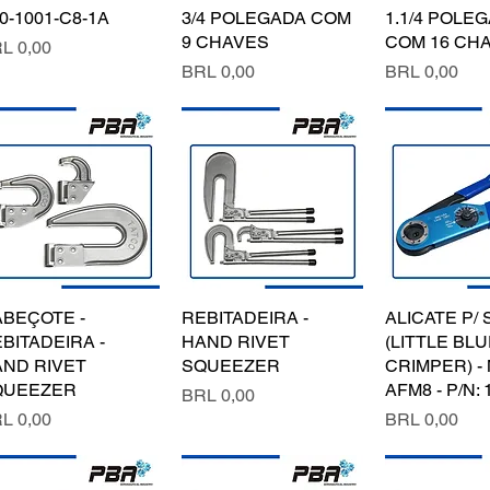
0-1001-C8-1A
3/4 POLEGADA COM
1.1/4 POLE
9 CHAVES
COM 16 CH
ecio
L 0,00
Precio
Precio
BRL 0,00
BRL 0,00
BEÇOTE -
Vista rápida
REBITADEIRA -
Vista rápida
ALICATE P/ 
Vista rá
BITADEIRA -
HAND RIVET
(LITTLE BLU
ND RIVET
SQUEEZER
CRIMPER) - 
QUEEZER
AFM8 - P/N: 
Precio
BRL 0,00
ecio
Precio
L 0,00
BRL 0,00