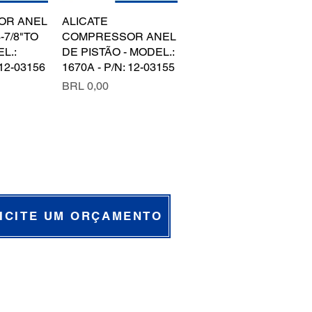
OR ANEL
pida
ALICATE
Vista rápida
-7/8"TO
COMPRESSOR ANEL
EL.:
DE PISTÃO - MODEL.:
 12-03156
1670A - P/N: 12-03155
Precio
BRL 0,00
ICITE UM ORÇAMENTO
SOCIAIS