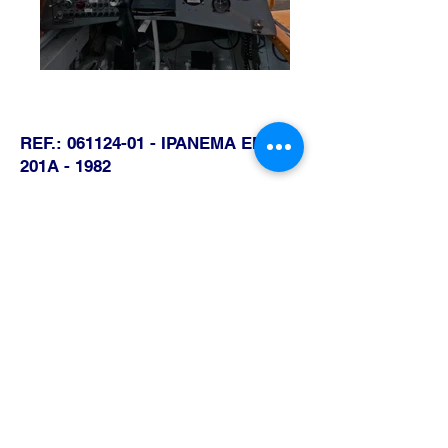
REF.:
061124-01
- IPANEMA EMB-
201A - 1982
R$
1.300.000
,00
DETALHES DA AERONAVE
CÉLULA