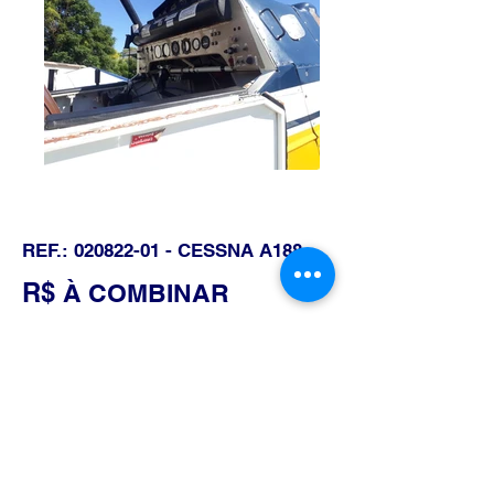
REF.:
020822-01
- CESSNA A188
R$
À COMBINAR
DETALHES DA AERONAVE
CÉLULA