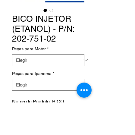
BICO INJETOR
(ETANOL) - P/N:
202-751-02
Peças para Motor
*
Peças para Ipanema
*
Nome do Produto: BICO
INJETOR - ETANOL
Product Name:
Fabricante:
P/N: 202-751-02