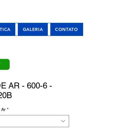
TICA
GALERIA
CONTATO
P
 AR - 600-6 -
20B
 Ar
*