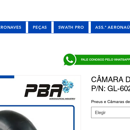
ERONAVES
PEÇAS
SWATH PRO
ASS.ª AERONAÚ
FALE CONOSCO PELO WHATSAP
CÂMARA DE
P/N: GL-60
Pneus e Câmaras de
Elegir