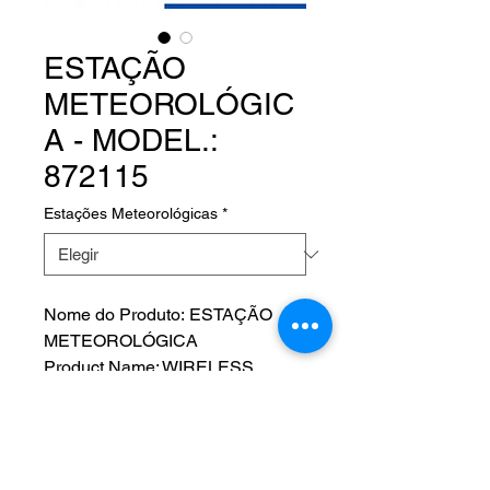
ESTAÇÃO
METEOROLÓGIC
A - MODEL.:
872115
Estações Meteorológicas
*
Nome do Produto: ESTAÇÃO
METEOROLÓGICA
Product Name: WIRELESS
COLOR WEATHER STATION
Fabricante: LA CROSSE
TECHNOLOGY
MODEL.: 872115 - P/N: