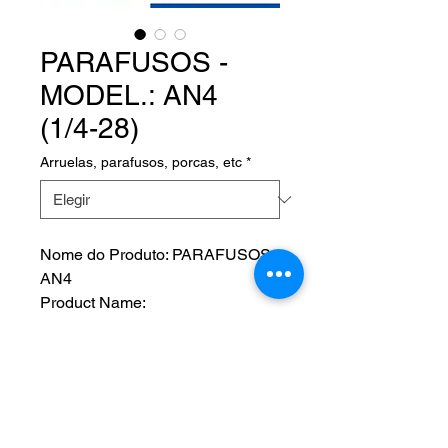
PARAFUSOS -
MODEL.: AN4
(1/4-28)
Arruelas, parafusos, porcas, etc
*
Nome do Produto: PARAFUSOS -
AN4
Product Name:
Fabricante:
P/N:
Comprimento: do -3 até -60