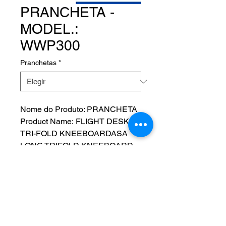
PRANCHETA -
MODEL.:
WWP300
Pranchetas
*
Nome do Produto: PRANCHETA
Product Name: FLIGHT DESK
TRI-FOLD KNEEBOARDASA
LONG TRIFOLD KNEEBOARD
Fabricante:
MODEL.: WWP300 - P/N: 13-
03474
NOS SIGA EM NOSSAS