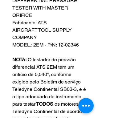
DIFFERENTIAL PRESSURE
TESTER WITH MASTER
ORIFICE
Fabricante: ATS
AIRCRAFT TOOL SUPPLY
COMPANY
MODEL.: 2EM - P/N: 12-02346
NOTA:
O testador de pressão
diferencial ATS 2EM tem um
orifício de 0,040”, conforme
exigido pelo Boletim de serviço
Teledyne Continental SB03-3, e é
o tipo adequado de instrumento
para testar
TODOS
os motores
Teledyne Continental de acordo
com o boletim mencionado
acima. O ATS 2EM também está
em conformidade com as