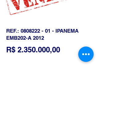
REF.:
0808222 - 01
- IPANEMA
EMB202-A 2012
R$
2.350.000
,00
DETALHES DA AERONAVE
CÉLULA