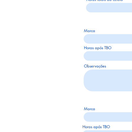
Marca
Horas após TBO
Observações
Marca
Horas após TBO