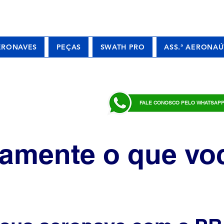
ERONAVES
PEÇAS
SWATH PRO
ASS.ª AERONAÚ
FALE CONOSCO PELO WHATSAP
amente o que voc