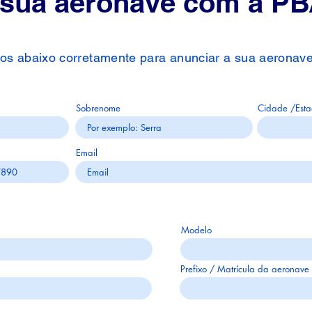
 sua aeronave com a PB
s abaixo corretamente para anunciar a sua aeronav
Dados de contato
Sobrenome
Cidade /Est
Email
Informações gerais
Modelo
Prefixo / Matrícula da aeronave