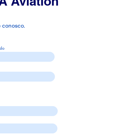
A Aviation
e conosco.
ado