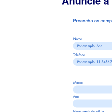
Anuncie a
Preencha os campo
Nome
Telefone
Marca
Ano
Horas totais da célula