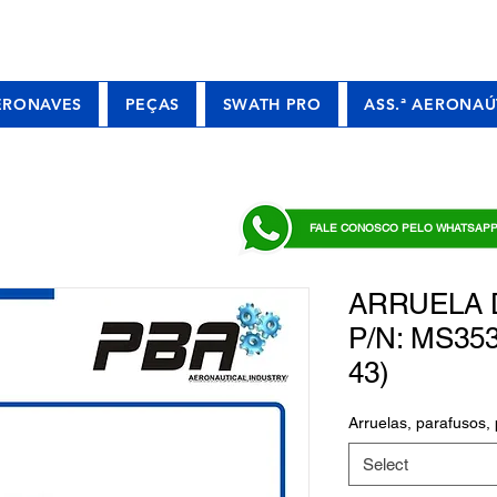
ERONAVES
PEÇAS
SWATH PRO
ASS.ª AERONAÚ
FALE CONOSCO PELO WHATSAP
ARRUELA 
P/N: MS353
43)
Arruelas, parafusos, 
Select