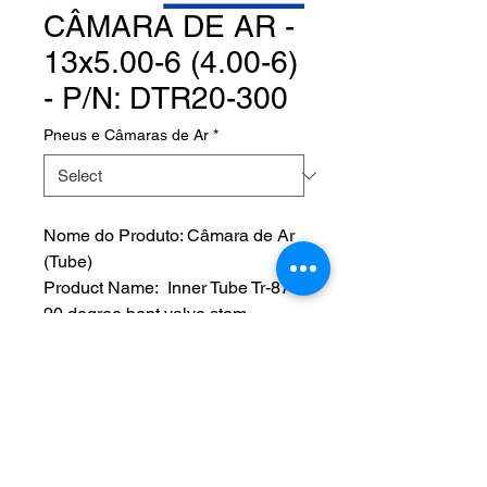
CÂMARA DE AR -
13x5.00-6 (4.00-6)
- P/N: DTR20-300
Pneus e Câmaras de Ar
*
Nome do Produto: Câmara de Ar
(Tube)
Product Name: Inner Tube Tr-87
90 degree bent valve stem
13/500-6 (400-6)
Fabricante: AERO CLASSIC
P/N: DTR20-300
NOS SIGA EM NOSSAS