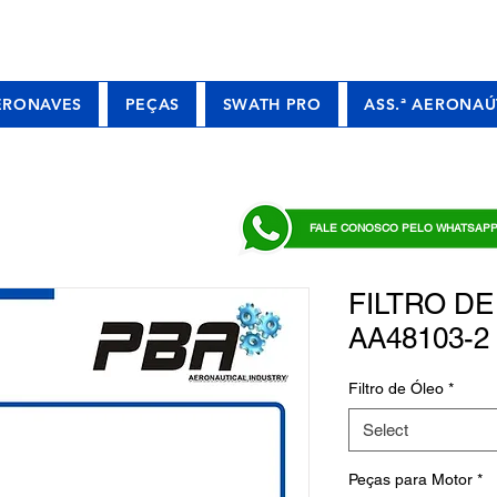
ERONAVES
PEÇAS
SWATH PRO
ASS.ª AERONAÚ
FALE CONOSCO PELO WHATSAP
FILTRO DE 
AA48103-2
Filtro de Óleo
*
Select
Peças para Motor
*