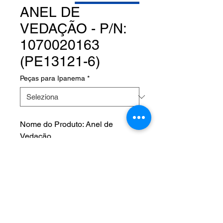
ANEL DE
VEDAÇÃO - P/N:
1070020163
(PE13121-6)
Peças para Ipanema
*
Nome do Produto: Anel de
Vedação
Product Name:
Fabricante:
P/N: 1070020163 (PE13121-6)
NOS SIGA EM NOSSAS