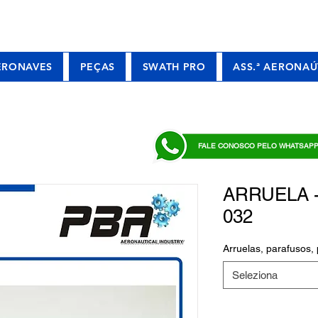
ERONAVES
PEÇAS
SWATH PRO
ASS.ª AERONAÚ
FALE CONOSCO PELO WHATSAP
ARRUELA -
032
Arruelas, parafusos, 
Seleziona