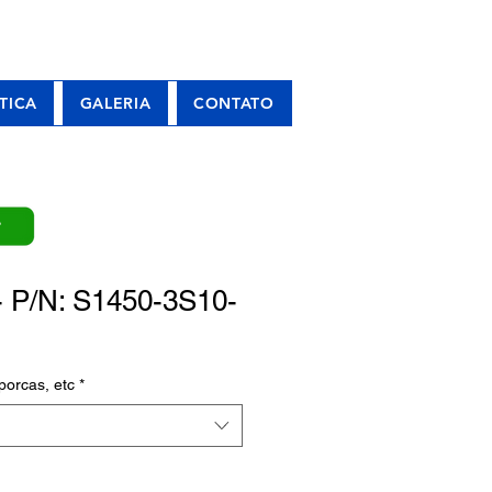
TICA
GALERIA
CONTATO
P
 P/N: S1450-3S10-
porcas, etc
*