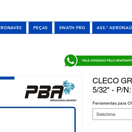
ERONAVES
PEÇAS
SWATH PRO
ASS.ª AERONAÚ
FALE CONOSCO PELO WHATSAP
CLECO GR
5/32" - P/N
Ferramentas para 
Seleziona