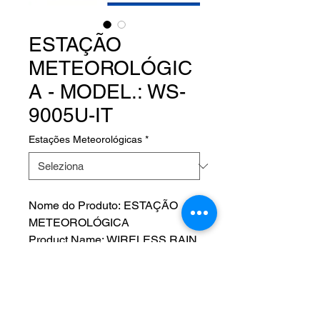
ESTAÇÃO
METEOROLÓGIC
A - MODEL.: WS-
9005U-IT
Estações Meteorológicas
*
Nome do Produto: ESTAÇÃO
METEOROLÓGICA
Product Name: WIRELESS RAIN
CENTER
Fabricante: LA CROSSE
TECHNOLOGY
MODEL.: WS-9005U-IT - P/N: