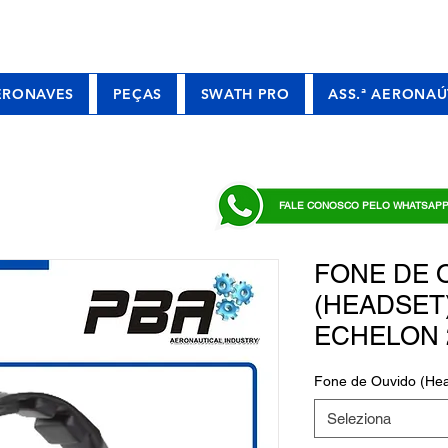
ERONAVES
PEÇAS
SWATH PRO
ASS.ª AERONAÚ
FALE CONOSCO PELO WHATSAP
FONE DE 
(HEADSET)
ECHELON 
Fone de Ouvido (Hea
Seleziona