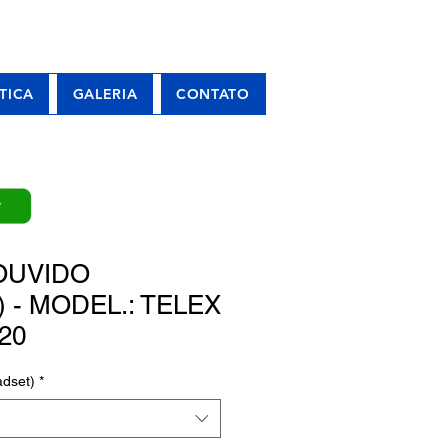
TICA
GALERIA
CONTATO
P
OUVIDO
 - MODEL.: TELEX
20
dset)
*