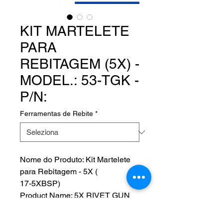
KIT MARTELETE
PARA
REBITAGEM (5X) -
MODEL.: 53-TGK -
P/N:
Ferramentas de Rebite
*
Nome do Produto: Kit Martelete
para Rebitagem - 5X (
17-5XBSP)
Product Name: 5X RIVET GUN
KIT
Fabricante: USATCO U.S. AIR