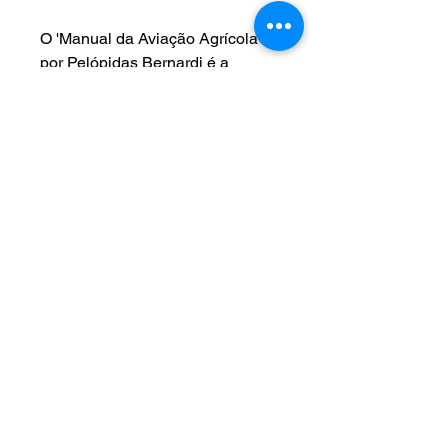
O 'Manual da Aviação Agrícola'
por Pelópidas Bernardi é a
referência completa para
aprimorar suas técnicas e garantir
operações seguras e eficientes.
Da teoria à prática, este livro é
indispensável. Não fique para
trás, invista no seu
aprimoramento!
NOS SIGA EM NOSSAS
REDES SOCIAIS