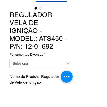
REGULADOR
VELA DE
IGNIÇÃO -
MODEL.: ATS450 -
P/N: 12-01692
Ferramentas Diversas
*
Nome do Produto: Regulador
de Vela de Ignição
Product Name: ATS SPARK
PLUG GAP GAUGE
Fabricante: ATS AIRCRAFT
TOOL SUPPLY