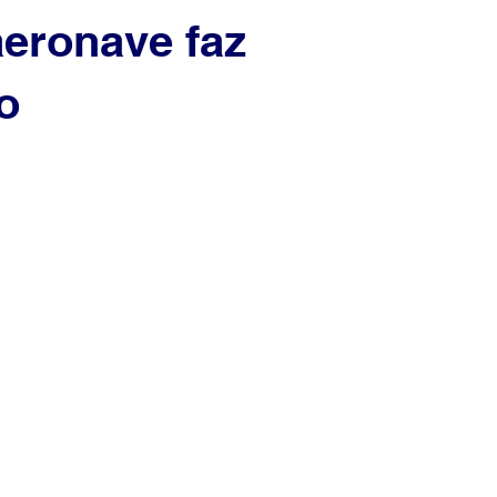
aeronave faz
o